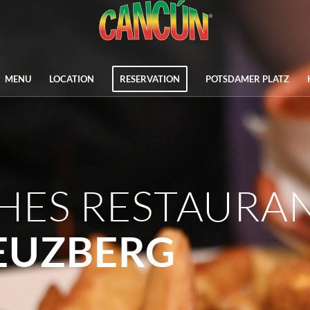
MENU
LOCATION
RESERVATION
POTSDAMER PLATZ
HES RESTAURAN
EUZBERG